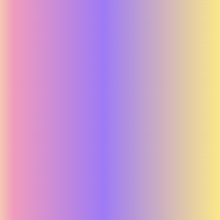
IG
–
Riktiga verktyg